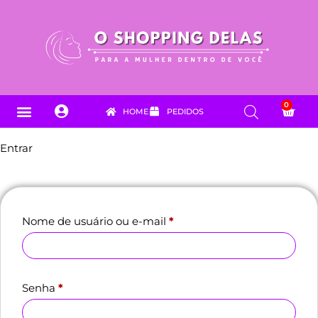
0
HOME
PEDIDOS
PARA SEU PET
DICAS & NOVIDADES
FALE CONOSCO
Entrar
Nome de usuário ou e-mail
*
Senha
*