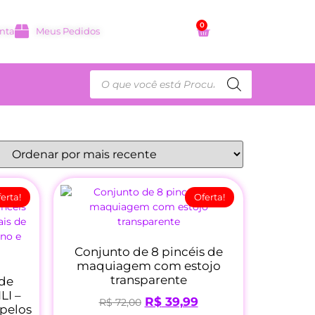
0
nta
Meus Pedidos
erta!
Oferta!
Conjunto de 8 pincéis de
maquiagem com estojo
transparente
 de
LI –
R$
39,99
R$
72,00
 pelos