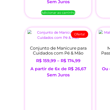
Sem Juros
Adicionar ao carrinho
Oferta!
Conjunto de Manicure para
M
Cuidados com Pé & Mão
Pas
R$
159,99
–
R$
174,99
A partir de 6x de
R$
26,67
Ou 
Sem Juros