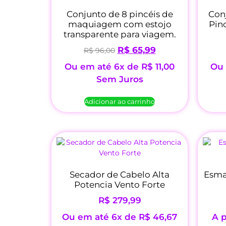
Conjunto de 8 pincéis de
Conj
maquiagem com estojo
Pin
transparente para viagem.
R$
65,99
R$
96,00
Ou em até 6x de
R$
11,00
Ou 
Sem Juros
Adicionar ao carrinho
Secador de Cabelo Alta
Esmal
Potencia Vento Forte
R$
279,99
Ou em até 6x de
R$
46,67
A p