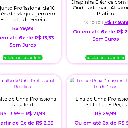
Chapinha Elétrica com 
Ondulado para Alisam
unto Profissional de 10
Prático
céis de Maquiagem em
Formato de Sereia
R$
149,9
R$
400,00
R$
79,99
Ou em até 6x de
R$
2
em até 6x de
R$
13,33
Sem Juros
Sem Juros
Adicionar ao carrinho
Adicionar ao carrinho
te de Unha Profissional
Lixa de Unha Profissi
Rosalind
estilo Lua 5 Peças
R$
13,99
–
R$
21,99
R$
29,99
artir de 6x de
R$
2,33
Ou em até 6x de
R$
5