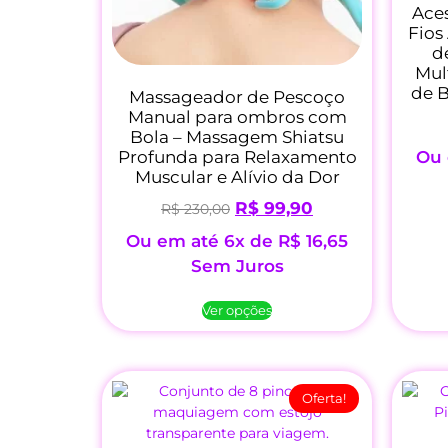
Ace
Fios
d
Mult
de 
Massageador de Pescoço
Manual para ombros com
Bola – Massagem Shiatsu
Profunda para Relaxamento
Ou 
Muscular e Alívio da Dor
R$
99,90
R$
230,00
Ou em até 6x de
R$
16,65
Sem Juros
Ver opções
Oferta!