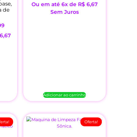
base,
Ou em até 6x de
R$
6,67
a de
Sem Juros
99
6,67
Adicionar ao carrinho
erta!
Oferta!