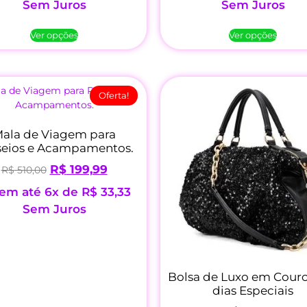
Sem Juros
Sem Juros
Ver opções
Ver opções
Oferta!
ala de Viagem para
seios e Acampamentos.
R$
199,99
R$
510,00
em até 6x de
R$
33,33
Sem Juros
Bolsa de Luxo em Couro
dias Especiais