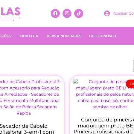
Acessar Co
OÇÕES
TODA LOJA
DICAS & NOVIDADES
FALE CONOSCO
Of
Conjunto de pincéis
maquiagem preto BEI
Secador de Cabelo
Pincéis profissionais de
ofissional 3-em-1 com