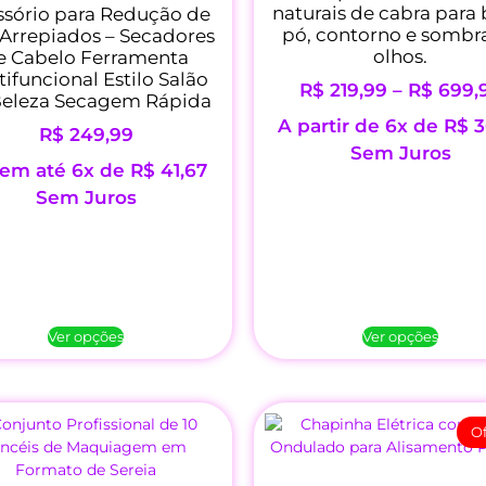
naturais de cabra para 
ssório para Redução de
pó, contorno e sombr
 Arrepiados – Secadores
olhos.
e Cabelo Ferramenta
ifuncional Estilo Salão
R$
219,99
–
R$
699,
Beleza Secagem Rápida
A partir de 6x de
R$
3
R$
249,99
Sem Juros
em até 6x de
R$
41,67
Sem Juros
Ver opções
Ver opções
Of