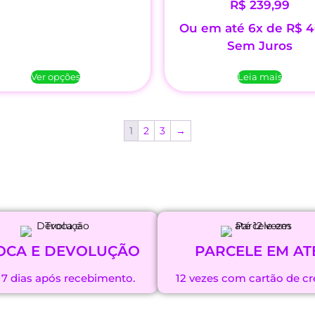
R$
239,99
Ou em até 6x de
R$
4
Sem Juros
Ver opções
Leia mais
1
2
3
→
OCA E DEVOLUÇÃO
PARCELE EM AT
 7 dias após recebimento.
12 vezes com cartão de cr