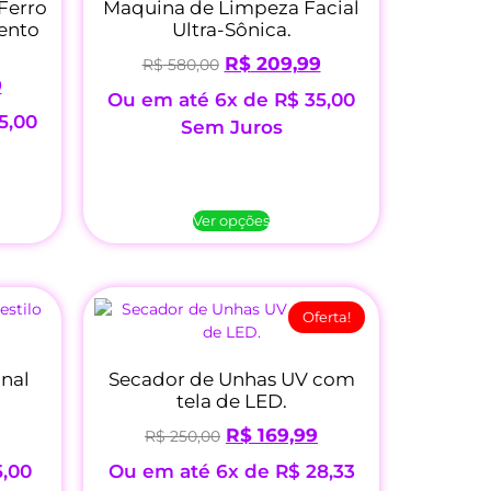
Ferro
Maquina de Limpeza Facial
ento
Ultra-Sônica.
R$
209,99
R$
580,00
9
Ou em até 6x de
R$
35,00
5,00
Sem Juros
Ver opções
Oferta!
onal
Secador de Unhas UV com
tela de LED.
R$
169,99
R$
250,00
,00
Ou em até 6x de
R$
28,33