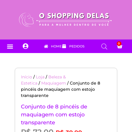
0
HOME
PEDIDOS
PARA SEU PET
DICAS & NOVIDADES
FALE CONOSCO
Início
/
Loja
/
Beleza &
Estetica
/
Maquiagem
/ Conjunto de 8
pincéis de maquiagem com estojo
transparente
Conjunto de 8 pincéis de
maquiagem com estojo
transparente