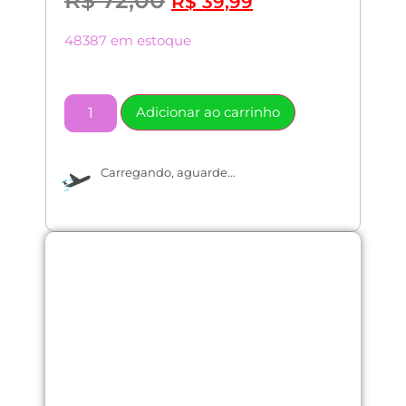
R$
72,00
R$
39,99
48387 em estoque
48387 em estoque
Adicionar ao carrinho
Carregando, aguarde…