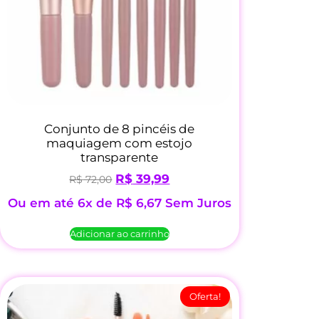
Conjunto de 8 pincéis de
maquiagem com estojo
transparente
R$
39,99
R$
72,00
Ou em até 6x de
R$
6,67
Sem Juros
Adicionar ao carrinho
Oferta!